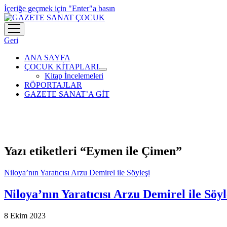
İçeriğe geçmek için "Enter"a basın
menüyü
aç
Geri
ANA SAYFA
ÇOCUK KİTAPLARI
menüyü
Kitap İncelemeleri
aç
RÖPORTAJLAR
GAZETE SANAT’A GİT
Yazı etiketleri “Eymen ile Çimen”
Niloya’nın Yaratıcısı Arzu Demirel ile Söyleşi
Niloya’nın Yaratıcısı Arzu Demirel ile Söyl
8 Ekim 2023