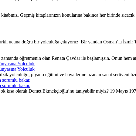
k
k
itabınız. Geçmiş kitaplarınızın konularına bakınca her birinde sıcacı
lı ucuna doğru bir yolculuğa çıkıyoruz. Bir yandan Osman’la İzmir’in 
ı zamanda öğretmenin olan Renata Çavdar ile başlamışsın. Onun hem an
ünyasına Yolculuk
ünyasına Yolculuk
ik yolculuğu, piyano eğitimi ve hayallerine uzanan sanat serüveni üzer
 sorumlu bakar.
 sorumlu bakar.
. Çok kısa olarak Demet Ekmekçioğlu’nu tanıyabilir miyiz? 19 Mayıs 197