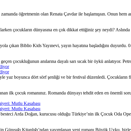
ı zamanda öğretmenin olan Renata Çavdar ile başlamışsın. Onun hem an
larken çocukların dünyasına en çok dikkat ettiğiniz şey neydi? Aslında
ola çıkan Biblio Kids Yayınevi, yayın hayatına başladığını duyurdu. 0–
çen çocukluğunun anılarına dayalı sarı sıcak bir öykü anlatıyor. Petrol 
diyor
diyor
yaz boyunca dört sörf şenliği ve bir festival düzenledi. Çocukların fiki
nan ilk çocuk romanınız. Romanda dünyayı tehdit eden en önemli sorunla
iyeri: Mutlu Kasabası
iyeri: Mutlu Kasabası
besteci Arda Doğan, kurucusu olduğu Türkiye’nin ilk Çocuk Oda Opera
nin Günışığı Kitaplığı’ndan yayımlanan yeni romanı Büyük Uyku, bizleri