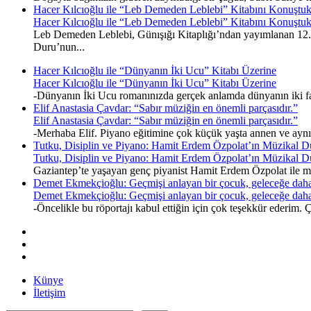
Hacer Kılcıoğlu ile “Leb Demeden Leblebi” Kitabını Konuştu
Hacer Kılcıoğlu ile “Leb Demeden Leblebi” Kitabını Konuştu
Leb Demeden Leblebi, Günışığı Kitaplığı’ndan yayımlanan 12. k
Duru’nun...
Hacer Kılcıoğlu ile “Dünyanın İki Ucu” Kitabı Üzerine
Hacer Kılcıoğlu ile “Dünyanın İki Ucu” Kitabı Üzerine
-Dünyanın İki Ucu romanınızda gerçek anlamda dünyanın iki fark
Elif Anastasia Çavdar: “Sabır müziğin en önemli parçasıdır.”
Elif Anastasia Çavdar: “Sabır müziğin en önemli parçasıdır.”
-Merhaba Elif. Piyano eğitimine çok küçük yaşta annen ve ayn
Tutku, Disiplin ve Piyano: Hamit Erdem Özpolat’ın Müzikal D
Tutku, Disiplin ve Piyano: Hamit Erdem Özpolat’ın Müzikal D
Gaziantep’te yaşayan genç piyanist Hamit Erdem Özpolat ile müz
Demet Ekmekçioğlu: Geçmişi anlayan bir çocuk, geleceğe daha
Demet Ekmekçioğlu: Geçmişi anlayan bir çocuk, geleceğe daha
-Öncelikle bu röportajı kabul ettiğin için çok teşekkür ederim
Künye
İletişim