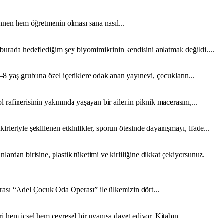
nen hem öğretmenin olması sana nasıl...
 burada hedeflediğim şey biyomimikrinin kendisini anlatmak değildi....
8 yaş grubuna özel içeriklere odaklanan yayınevi, çocukların...
rafinerisinin yakınında yaşayan bir ailenin piknik macerasını,...
rleriyle şekillenen etkinlikler, sporun ötesinde dayanışmayı, ifade...
rdan birisine, plastik tüketimi ve kirliliğine dikkat çekiyorsunuz.
sı “Adel Çocuk Oda Operası” ile ülkemizin dört...
 hem içsel hem çevresel bir uyanışa davet ediyor. Kitabın...