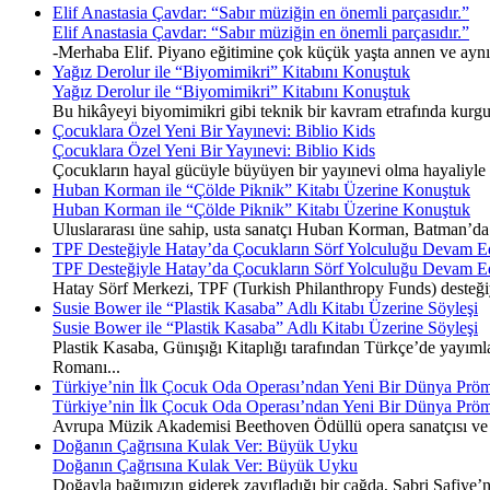
Elif Anastasia Çavdar: “Sabır müziğin en önemli parçasıdır.”
Elif Anastasia Çavdar: “Sabır müziğin en önemli parçasıdır.”
-Merhaba Elif. Piyano eğitimine çok küçük yaşta annen ve ayn
Yağız Derolur ile “Biyomimikri” Kitabını Konuştuk
Yağız Derolur ile “Biyomimikri” Kitabını Konuştuk
Bu hikâyeyi biyomimikri gibi teknik bir kavram etrafında kurgu
Çocuklara Özel Yeni Bir Yayınevi: Biblio Kids
Çocuklara Özel Yeni Bir Yayınevi: Biblio Kids
Çocukların hayal gücüyle büyüyen bir yayınevi olma hayaliyle y
Huban Korman ile “Çölde Piknik” Kitabı Üzerine Konuştuk
Huban Korman ile “Çölde Piknik” Kitabı Üzerine Konuştuk
Uluslararası üne sahip, usta sanatçı Huban Korman, Batman’da ge
TPF Desteğiyle Hatay’da Çocukların Sörf Yolculuğu Devam E
TPF Desteğiyle Hatay’da Çocukların Sörf Yolculuğu Devam E
Hatay Sörf Merkezi, TPF (Turkish Philanthropy Funds) desteğiyle 
Susie Bower ile “Plastik Kasaba” Adlı Kitabı Üzerine Söyleşi
Susie Bower ile “Plastik Kasaba” Adlı Kitabı Üzerine Söyleşi
Plastik Kasaba, Günışığı Kitaplığı tarafından Türkçe’de yayımla
Romanı...
Türkiye’nin İlk Çocuk Oda Operası’ndan Yeni Bir Dünya Pröm
Türkiye’nin İlk Çocuk Oda Operası’ndan Yeni Bir Dünya Pröm
Avrupa Müzik Akademisi Beethoven Ödüllü opera sanatçısı ve 
Doğanın Çağrısına Kulak Ver: Büyük Uyku
Doğanın Çağrısına Kulak Ver: Büyük Uyku
Doğayla bağımızın giderek zayıfladığı bir çağda, Sabri Safiye’