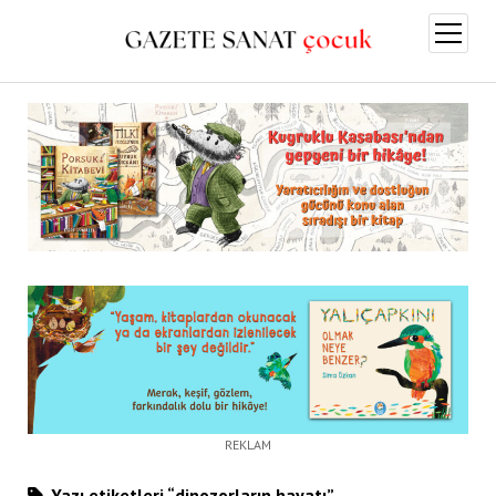
menüy
aç
REKLAM
Yazı etiketleri “dinozorların hayatı”