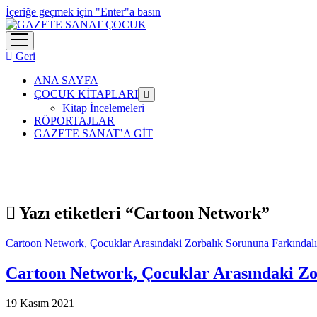
İçeriğe geçmek için "Enter"a basın
menüyü
aç
Geri
ANA SAYFA
ÇOCUK KİTAPLARI
menüyü
aç
Kitap İncelemeleri
RÖPORTAJLAR
GAZETE SANAT’A GİT
Yazı etiketleri “Cartoon Network”
Cartoon Network, Çocuklar Arasındaki Zorbalık Sorununa Farkındal
Cartoon Network, Çocuklar Arasındaki Zo
19 Kasım 2021