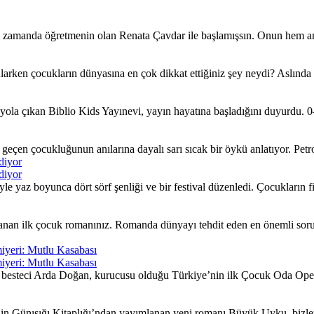
ı zamanda öğretmenin olan Renata Çavdar ile başlamışsın. Onun hem an
larken çocukların dünyasına en çok dikkat ettiğiniz şey neydi? Aslında
ola çıkan Biblio Kids Yayınevi, yayın hayatına başladığını duyurdu. 0–
çen çocukluğunun anılarına dayalı sarı sıcak bir öykü anlatıyor. Petrol 
diyor
diyor
yaz boyunca dört sörf şenliği ve bir festival düzenledi. Çocukların fiki
nan ilk çocuk romanınız. Romanda dünyayı tehdit eden en önemli sorunla
iyeri: Mutlu Kasabası
iyeri: Mutlu Kasabası
besteci Arda Doğan, kurucusu olduğu Türkiye’nin ilk Çocuk Oda Opera
nin Günışığı Kitaplığı’ndan yayımlanan yeni romanı Büyük Uyku, bizleri