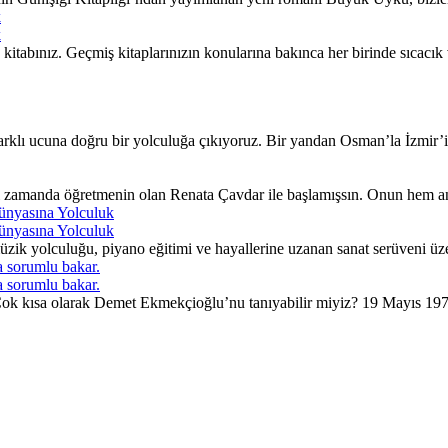
k
k
itabınız. Geçmiş kitaplarınızın konularına bakınca her birinde sıcacı
lı ucuna doğru bir yolculuğa çıkıyoruz. Bir yandan Osman’la İzmir’in 
ı zamanda öğretmenin olan Renata Çavdar ile başlamışsın. Onun hem an
ünyasına Yolculuk
ünyasına Yolculuk
ik yolculuğu, piyano eğitimi ve hayallerine uzanan sanat serüveni üzer
 sorumlu bakar.
 sorumlu bakar.
. Çok kısa olarak Demet Ekmekçioğlu’nu tanıyabilir miyiz? 19 Mayıs 197