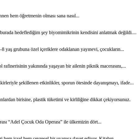
nen hem öğretmenin olması sana nasıl...
 burada hedeflediğim şey biyomimikrinin kendisini anlatmak değildi....
8 yaş grubuna özel içeriklere odaklanan yayınevi, çocukların...
rafinerisinin yakınında yaşayan bir ailenin piknik macerasını,...
rleriyle şekillenen etkinlikler, sporun ötesinde dayanışmayı, ifade...
rdan birisine, plastik tüketimi ve kirliliğine dikkat çekiyorsunuz.
sı “Adel Çocuk Oda Operası” ile ülkemizin dört...
 hem içsel hem çevresel bir uyanışa davet ediyor. Kitabın...