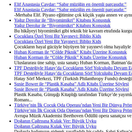
Elif Anastasia Çavdar: “Sabır müziğin en önemli parçasıdır.”
Elif Anastasia Çavdar: “Sabır müziğin en önemli parçasıdır.”
-Merhaba Elif. Piyano eğitimine çok küçük yaşta annen ve ayn
Yağız Derolur ile “Biyomimikri” Kitabını Konuştuk
Yağız Derolur ile “Biyomimikri” Kitabını Konuştuk
Bu hikâyeyi biyomimikri gibi teknik bir kavram etrafında kurgu
Çocuklara Özel Yeni Bir Yayınevi: Biblio Kids
Çocuklara Özel Yeni Bir Yayınevi: Biblio Kids
Çocukların hayal gücüyle büyüyen bir yayınevi olma hayaliyle y
Huban Korman ile “Çölde Piknik” Kitabı Üzerine Konuştuk
Huban Korman ile “Çölde Piknik” Kitabı Üzerine Konuştuk
Uluslararası üne sahip, usta sanatçı Huban Korman, Batman’da ge
TPF Desteğiyle Hatay’da Çocukların Sörf Yolculuğu Devam E
TPF Desteğiyle Hatay’da Çocukların Sörf Yolculuğu Devam E
Hatay Sörf Merkezi, TPF (Turkish Philanthropy Funds) desteğiyle 
Susie Bower ile “Plastik Kasaba” Adlı Kitabı Üzerine Söyleşi
Susie Bower ile “Plastik Kasaba” Adlı Kitabı Üzerine Söyleşi
Plastik Kasaba, Günışığı Kitaplığı tarafından Türkçe’de yayımla
Romanı...
Türkiye’nin İlk Çocuk Oda Operası’ndan Yeni Bir Dünya Pröm
Türkiye’nin İlk Çocuk Oda Operası’ndan Yeni Bir Dünya Pröm
Avrupa Müzik Akademisi Beethoven Ödüllü opera sanatçısı ve 
Doğanın Çağrısına Kulak Ver: Büyük Uyku
Doğanın Çağrısına Kulak Ver: Büyük Uyku
Doğayla bağımızın giderek zayıfladığı bir çağda, Sabri Safiye’