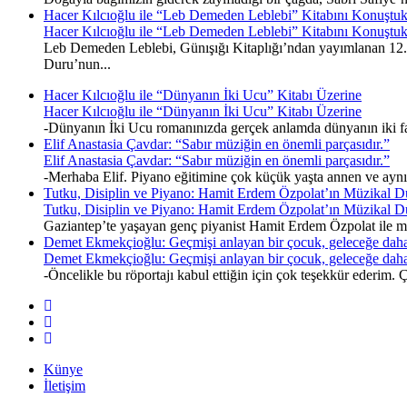
Hacer Kılcıoğlu ile “Leb Demeden Leblebi” Kitabını Konuştu
Hacer Kılcıoğlu ile “Leb Demeden Leblebi” Kitabını Konuştu
Leb Demeden Leblebi, Günışığı Kitaplığı’ndan yayımlanan 12. k
Duru’nun...
Hacer Kılcıoğlu ile “Dünyanın İki Ucu” Kitabı Üzerine
Hacer Kılcıoğlu ile “Dünyanın İki Ucu” Kitabı Üzerine
-Dünyanın İki Ucu romanınızda gerçek anlamda dünyanın iki fark
Elif Anastasia Çavdar: “Sabır müziğin en önemli parçasıdır.”
Elif Anastasia Çavdar: “Sabır müziğin en önemli parçasıdır.”
-Merhaba Elif. Piyano eğitimine çok küçük yaşta annen ve ayn
Tutku, Disiplin ve Piyano: Hamit Erdem Özpolat’ın Müzikal D
Tutku, Disiplin ve Piyano: Hamit Erdem Özpolat’ın Müzikal D
Gaziantep’te yaşayan genç piyanist Hamit Erdem Özpolat ile müz
Demet Ekmekçioğlu: Geçmişi anlayan bir çocuk, geleceğe daha
Demet Ekmekçioğlu: Geçmişi anlayan bir çocuk, geleceğe daha
-Öncelikle bu röportajı kabul ettiğin için çok teşekkür ederim
Künye
İletişim