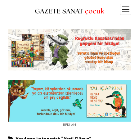
menüy
aç
REKLAM
Yazıların kategorisi: “Yeşil Dünya”