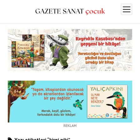
menüy
aç
REKLAM
Yazı etiketleri “kirpi piki”