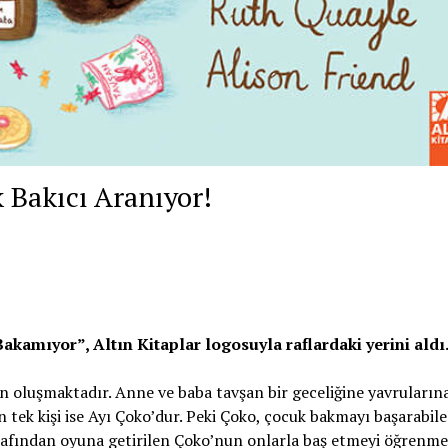
 Bakıcı Aranıyor!
akamıyor”, Altın Kitaplar logosuyla raflardaki yerini aldı
an oluşmaktadır. Anne ve baba tavşan bir geceliğine yavruların
an tek kişi ise Ayı Çoko’dur. Peki Çoko, çocuk bakmayı başarabil
rafından oyuna getirilen Çoko’nun onlarla baş etmeyi öğrenme