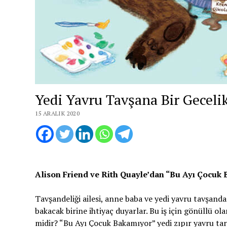
Yedi Yavru Tavşana Bir Gecelik
15 ARALIK 2020
Alison Friend ve Rith Quayle’dan “Bu Ayı Çocuk B
Tavşandeliği ailesi, anne baba ve yedi yavru tavşand
bakacak birine ihtiyaç duyarlar. Bu iş için gönüllü ol
midir? “Bu Ayı Çocuk Bakamıyor” yedi zıpır yavru ta