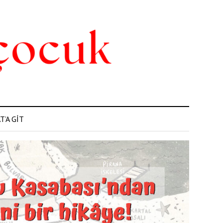
’A GİT