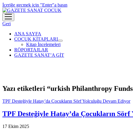
İçeriğe geçmek için "Enter"a basın
menüyü
aç
Geri
ANA SAYFA
ÇOCUK KİTAPLARI
menüyü
Kitap İncelemeleri
aç
RÖPORTAJLAR
GAZETE SANAT’A GİT
Yazı etiketleri “urkish Philanthropy Fund
TPF Desteğiyle Hatay’da Çocukların Sörf Yolculuğu Devam Ediyor
TPF Desteğiyle Hatay’da Çocukların Sörf
17 Ekim 2025