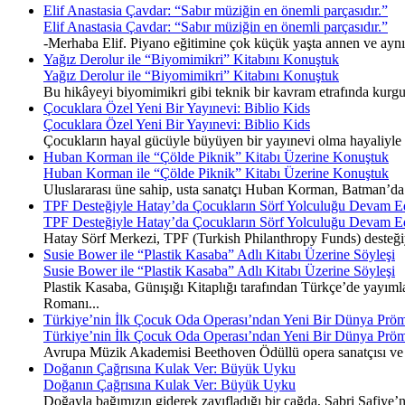
Elif Anastasia Çavdar: “Sabır müziğin en önemli parçasıdır.”
Elif Anastasia Çavdar: “Sabır müziğin en önemli parçasıdır.”
-Merhaba Elif. Piyano eğitimine çok küçük yaşta annen ve ayn
Yağız Derolur ile “Biyomimikri” Kitabını Konuştuk
Yağız Derolur ile “Biyomimikri” Kitabını Konuştuk
Bu hikâyeyi biyomimikri gibi teknik bir kavram etrafında kurgu
Çocuklara Özel Yeni Bir Yayınevi: Biblio Kids
Çocuklara Özel Yeni Bir Yayınevi: Biblio Kids
Çocukların hayal gücüyle büyüyen bir yayınevi olma hayaliyle y
Huban Korman ile “Çölde Piknik” Kitabı Üzerine Konuştuk
Huban Korman ile “Çölde Piknik” Kitabı Üzerine Konuştuk
Uluslararası üne sahip, usta sanatçı Huban Korman, Batman’da ge
TPF Desteğiyle Hatay’da Çocukların Sörf Yolculuğu Devam E
TPF Desteğiyle Hatay’da Çocukların Sörf Yolculuğu Devam E
Hatay Sörf Merkezi, TPF (Turkish Philanthropy Funds) desteğiyle 
Susie Bower ile “Plastik Kasaba” Adlı Kitabı Üzerine Söyleşi
Susie Bower ile “Plastik Kasaba” Adlı Kitabı Üzerine Söyleşi
Plastik Kasaba, Günışığı Kitaplığı tarafından Türkçe’de yayımla
Romanı...
Türkiye’nin İlk Çocuk Oda Operası’ndan Yeni Bir Dünya Pröm
Türkiye’nin İlk Çocuk Oda Operası’ndan Yeni Bir Dünya Pröm
Avrupa Müzik Akademisi Beethoven Ödüllü opera sanatçısı ve 
Doğanın Çağrısına Kulak Ver: Büyük Uyku
Doğanın Çağrısına Kulak Ver: Büyük Uyku
Doğayla bağımızın giderek zayıfladığı bir çağda, Sabri Safiye’