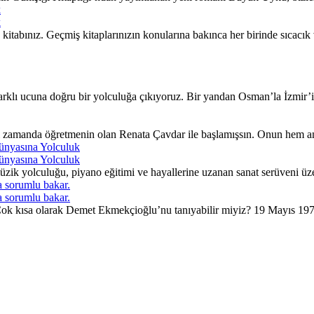
k
k
itabınız. Geçmiş kitaplarınızın konularına bakınca her birinde sıcacı
lı ucuna doğru bir yolculuğa çıkıyoruz. Bir yandan Osman’la İzmir’in 
ı zamanda öğretmenin olan Renata Çavdar ile başlamışsın. Onun hem an
ünyasına Yolculuk
ünyasına Yolculuk
ik yolculuğu, piyano eğitimi ve hayallerine uzanan sanat serüveni üzer
 sorumlu bakar.
 sorumlu bakar.
. Çok kısa olarak Demet Ekmekçioğlu’nu tanıyabilir miyiz? 19 Mayıs 197