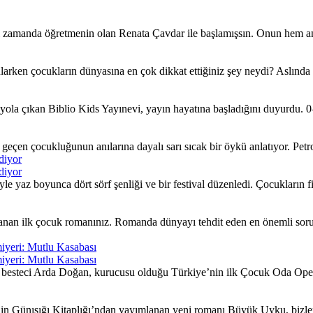
ı zamanda öğretmenin olan Renata Çavdar ile başlamışsın. Onun hem an
larken çocukların dünyasına en çok dikkat ettiğiniz şey neydi? Aslında
ola çıkan Biblio Kids Yayınevi, yayın hayatına başladığını duyurdu. 0–
çen çocukluğunun anılarına dayalı sarı sıcak bir öykü anlatıyor. Petrol 
diyor
diyor
yaz boyunca dört sörf şenliği ve bir festival düzenledi. Çocukların fiki
nan ilk çocuk romanınız. Romanda dünyayı tehdit eden en önemli sorunla
iyeri: Mutlu Kasabası
iyeri: Mutlu Kasabası
besteci Arda Doğan, kurucusu olduğu Türkiye’nin ilk Çocuk Oda Opera
nin Günışığı Kitaplığı’ndan yayımlanan yeni romanı Büyük Uyku, bizleri