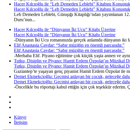
Hacer Kılcıoğlu ile “Leb Demeden Leblebi” Kitabını Konuştu
Hacer Kılcıoğlu ile “Leb Demeden Leblebi” Kitabını Konuştu
Leb Demeden Leblebi, Günışığı Kitaplığı’ndan yayımlanan 12. k
Duru’nun...
Hacer Kılcıoğlu ile “Dünyanın İki Ucu” Kitabı Üzerine
Hacer Kılcıoğlu ile “Dünyanın İki Ucu” Kitabı Üzerine
-Dünyanın İki Ucu romanınızda gerçek anlamda dünyanın iki fark
Elif Anastasia Çavdar: “Sabır müziğin en önemli parçasıdır.”
Elif Anastasia Çavdar: “Sabır müziğin en önemli parçasıdır.”
-Merhaba Elif. Piyano eğitimine çok küçük yaşta annen ve ayn
Tutku, Disiplin ve Piyano: Hamit Erdem Özpolat’ın Müzikal D
Tutku, Disiplin ve Piyano: Hamit Erdem Özpolat’ın Müzikal D
Gaziantep’te yaşayan genç piyanist Hamit Erdem Özpolat ile müz
Demet Ekmekçioğlu: Geçmişi anlayan bir çocuk, geleceğe daha
Demet Ekmekçioğlu: Geçmişi anlayan bir çocuk, geleceğe daha
-Öncelikle bu röportajı kabul ettiğin için çok teşekkür ederim
Künye
İletişim