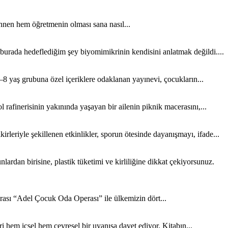
nen hem öğretmenin olması sana nasıl...
 burada hedeflediğim şey biyomimikrinin kendisini anlatmak değildi....
8 yaş grubuna özel içeriklere odaklanan yayınevi, çocukların...
rafinerisinin yakınında yaşayan bir ailenin piknik macerasını,...
rleriyle şekillenen etkinlikler, sporun ötesinde dayanışmayı, ifade...
rdan birisine, plastik tüketimi ve kirliliğine dikkat çekiyorsunuz.
sı “Adel Çocuk Oda Operası” ile ülkemizin dört...
 hem içsel hem çevresel bir uyanışa davet ediyor. Kitabın...