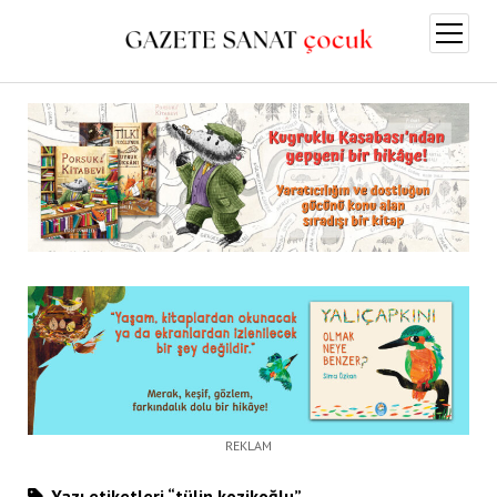
menüy
aç
REKLAM
Yazı etiketleri “tülin kozikoğlu”