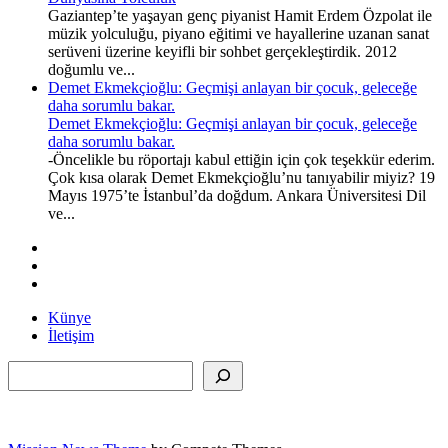
Gaziantep’te yaşayan genç piyanist Hamit Erdem Özpolat ile
müzik yolculuğu, piyano eğitimi ve hayallerine uzanan sanat
serüveni üzerine keyifli bir sohbet gerçekleştirdik. 2012
doğumlu ve...
Demet Ekmekçioğlu: Geçmişi anlayan bir çocuk, geleceğe
daha sorumlu bakar.
Demet Ekmekçioğlu: Geçmişi anlayan bir çocuk, geleceğe
daha sorumlu bakar.
-Öncelikle bu röportajı kabul ettiğin için çok teşekkür ederim.
Çok kısa olarak Demet Ekmekçioğlu’nu tanıyabilir miyiz? 19
Mayıs 1975’te İstanbul’da doğdum. Ankara Üniversitesi Dil
ve...
Künye
İletişim
Ara