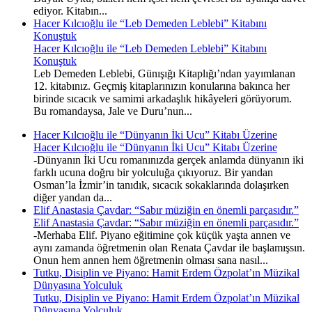
ediyor. Kitabın...
Hacer Kılcıoğlu ile “Leb Demeden Leblebi” Kitabını
Konuştuk
Hacer Kılcıoğlu ile “Leb Demeden Leblebi” Kitabını
Konuştuk
Leb Demeden Leblebi, Günışığı Kitaplığı’ndan yayımlanan
12. kitabınız. Geçmiş kitaplarınızın konularına bakınca her
birinde sıcacık ve samimi arkadaşlık hikâyeleri görüyorum.
Bu romandaysa, Jale ve Duru’nun...
Hacer Kılcıoğlu ile “Dünyanın İki Ucu” Kitabı Üzerine
Hacer Kılcıoğlu ile “Dünyanın İki Ucu” Kitabı Üzerine
-Dünyanın İki Ucu romanınızda gerçek anlamda dünyanın iki
farklı ucuna doğru bir yolculuğa çıkıyoruz. Bir yandan
Osman’la İzmir’in tanıdık, sıcacık sokaklarında dolaşırken
diğer yandan da...
Elif Anastasia Çavdar: “Sabır müziğin en önemli parçasıdır.”
Elif Anastasia Çavdar: “Sabır müziğin en önemli parçasıdır.”
-Merhaba Elif. Piyano eğitimine çok küçük yaşta annen ve
aynı zamanda öğretmenin olan Renata Çavdar ile başlamışsın.
Onun hem annen hem öğretmenin olması sana nasıl...
Tutku, Disiplin ve Piyano: Hamit Erdem Özpolat’ın Müzikal
Dünyasına Yolculuk
Tutku, Disiplin ve Piyano: Hamit Erdem Özpolat’ın Müzikal
Dünyasına Yolculuk