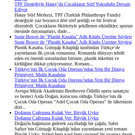
TPF Desteğiyle Hatay’da Çocukların Sörf Yolculuğu Devam
Ediyor
Hatay Sörf Merkezi, TPF (Turkish Philanthropy Funds)
desteğiyle yaz boyunca dört sörf şenliği ve bir festival
düzenledi. Çocukların fikirleriyle şekillenen etkinlikler, sporun
ötesinde dayanışmayı, ifade...
Susie Bower ile “Plastik Kasaba” Adlı Kitabı Üzerine Söyleşi
Susie Bower ile “Plastik Kasaba” Adlı Kitabı Üzerine Söyleşi
Plastik Kasaba, Günışığı Kitaplığı tarafından Türkçe’de
yayımlanan ilk çocuk romanınız. Romanda dünyayı tehdit
eden en önemli sorunlardan birisine, plastik tüketimi ve
kirliliğine dikkat çekiyorsunuz. Romanı...
Türkiye’nin İlk Çocuk Oda Operası’ndan Yeni Bir Dünya
Prömiyeri: Mutlu Kasabası
Türkiye’nin İlk Çocuk Oda Operası’ndan Yeni Bir Dünya
Prömiyeri: Mutlu Kasabası
Avrupa Müzik Akademisi Beethoven Ödüllü opera sanatçısı
ve besteci Arda Doğan, kurucusu olduğu Türkiye’nin ilk
Çocuk Oda Operası “Adel Çocuk Oda Operası” ile ülkemizin
dört...
Doğanın Çağrısına Kulak Ver: Büyük Uyku
Doğanın Çağrısına Kulak Ver: Büyük Uyku
Doğayla bağımızın giderek zayıfladığı bir çağda, Sabri
Safiye’nin Günışığı Kitaplığı’ndan yayımlanan yeni romanı
Büyük Uyku, bizleri hem içsel hem çevresel bir uyanışa davet