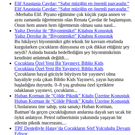
Elif Anastasia Çavdar: “Sabır müziğin en önemli parçasıdır.”
Elif Anastasia Çavdar: “Sabır müziğin en önemli parçasıdır.”
-Merhaba Elif. Piyano eğitimine çok küçük yaşta annen ve
aynı zamanda öğretmenin olan Renata Çavdar ile başlamışsın.
Onun hem annen hem öğretmenin olması sana nasıl...
Yağız Derolur ile “Biyomimikri” Kitabını Konuştuk
Yağız Derolur ile “Biyomimikri” Kitabını Konuştuk
Bu hikâyeyi biyomimikri gibi teknik bir kavram etrafında
kurgularken çocukların dünyasına en çok dikkat ettiğiniz şey
neydi? Aslında burada hedeflediğim şey biyomimikrinin
kendisini anlatmak değildi....
Çocuklara Özel Yeni Bir Yayınevi: Biblio Kids
Çocuklara Özel Yeni Bir Yayınevi: Biblio Kids
Çocukların hayal gücüyle büyüyen bir yayınevi olma
hayaliyle yola çıkan Biblio Kids Yayınevi, yayın hayatına
başladığını duyurdu. 0–8 yaş grubuna özel içeriklere
odaklanan yayınevi, çocukların...
Huban Korman ile “Çölde Piknik” Kitabı Üzerine Konuştuk
Huban Korman ile “Çölde Piknik” Kitabı Üzerine Konuştuk
Uluslararası üne sahip, usta sanatçı Huban Korman,
Batman’da geçen çocukluğunun anılarına dayalı sarı sıcak bir
öykü anlatıyor. Petrol rafinerisinin yakınında yaşayan bir
ailenin piknik macerasını,...
TPF Desteğiyle Hatay’da Çocukların Sörf Yolculuğu Devam
Ediyor