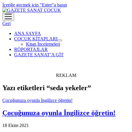
İçeriğe geçmek için "Enter"a basın
menüyü
aç
Geri
ANA SAYFA
ÇOCUK KİTAPLARI
menüyü
Kitap İncelemeleri
aç
RÖPORTAJLAR
GAZETE SANAT’A GİT
REKLAM
Yazı etiketleri “seda yekeler”
Çocuğunuza oyunla İngilizce öğretin!
Çocuğunuza oyunla İngilizce öğretin!
18 Ekim 2021