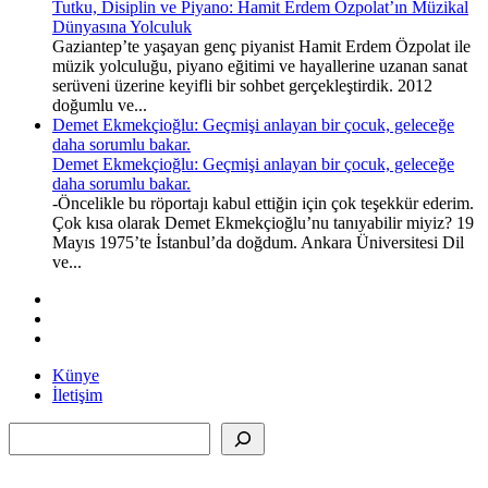
Tutku, Disiplin ve Piyano: Hamit Erdem Özpolat’ın Müzikal
Dünyasına Yolculuk
Gaziantep’te yaşayan genç piyanist Hamit Erdem Özpolat ile
müzik yolculuğu, piyano eğitimi ve hayallerine uzanan sanat
serüveni üzerine keyifli bir sohbet gerçekleştirdik. 2012
doğumlu ve...
Demet Ekmekçioğlu: Geçmişi anlayan bir çocuk, geleceğe
daha sorumlu bakar.
Demet Ekmekçioğlu: Geçmişi anlayan bir çocuk, geleceğe
daha sorumlu bakar.
-Öncelikle bu röportajı kabul ettiğin için çok teşekkür ederim.
Çok kısa olarak Demet Ekmekçioğlu’nu tanıyabilir miyiz? 19
Mayıs 1975’te İstanbul’da doğdum. Ankara Üniversitesi Dil
ve...
Künye
İletişim
Ara