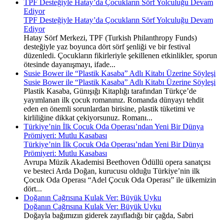
TPF Desteğiyle Hatay’da Çocukların Sörf Yolculuğu Devam
Ediyor
TPF Desteğiyle Hatay’da Çocukların Sörf Yolculuğu Devam
Ediyor
Hatay Sörf Merkezi, TPF (Turkish Philanthropy Funds)
desteğiyle yaz boyunca dört sörf şenliği ve bir festival
düzenledi. Çocukların fikirleriyle şekillenen etkinlikler, sporun
ötesinde dayanışmayı, ifade...
Susie Bower ile “Plastik Kasaba” Adlı Kitabı Üzerine Söyleşi
Susie Bower ile “Plastik Kasaba” Adlı Kitabı Üzerine Söyleşi
Plastik Kasaba, Günışığı Kitaplığı tarafından Türkçe’de
yayımlanan ilk çocuk romanınız. Romanda dünyayı tehdit
eden en önemli sorunlardan birisine, plastik tüketimi ve
kirliliğine dikkat çekiyorsunuz. Romanı...
Türkiye’nin İlk Çocuk Oda Operası’ndan Yeni Bir Dünya
Prömiyeri: Mutlu Kasabası
Türkiye’nin İlk Çocuk Oda Operası’ndan Yeni Bir Dünya
Prömiyeri: Mutlu Kasabası
Avrupa Müzik Akademisi Beethoven Ödüllü opera sanatçısı
ve besteci Arda Doğan, kurucusu olduğu Türkiye’nin ilk
Çocuk Oda Operası “Adel Çocuk Oda Operası” ile ülkemizin
dört...
Doğanın Çağrısına Kulak Ver: Büyük Uyku
Doğanın Çağrısına Kulak Ver: Büyük Uyku
Doğayla bağımızın giderek zayıfladığı bir çağda, Sabri