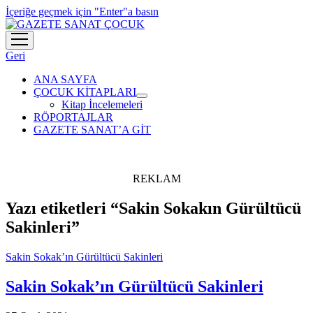
İçeriğe geçmek için "Enter"a basın
menüyü
aç
Geri
ANA SAYFA
ÇOCUK KİTAPLARI
menüyü
Kitap İncelemeleri
aç
RÖPORTAJLAR
GAZETE SANAT’A GİT
REKLAM
Yazı etiketleri “Sakin Sokakın Gürültücü
Sakinleri”
Sakin Sokak’ın Gürültücü Sakinleri
Sakin Sokak’ın Gürültücü Sakinleri