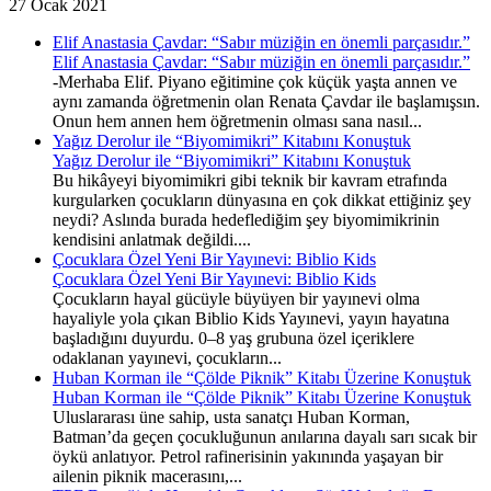
27 Ocak 2021
Elif Anastasia Çavdar: “Sabır müziğin en önemli parçasıdır.”
Elif Anastasia Çavdar: “Sabır müziğin en önemli parçasıdır.”
-Merhaba Elif. Piyano eğitimine çok küçük yaşta annen ve
aynı zamanda öğretmenin olan Renata Çavdar ile başlamışsın.
Onun hem annen hem öğretmenin olması sana nasıl...
Yağız Derolur ile “Biyomimikri” Kitabını Konuştuk
Yağız Derolur ile “Biyomimikri” Kitabını Konuştuk
Bu hikâyeyi biyomimikri gibi teknik bir kavram etrafında
kurgularken çocukların dünyasına en çok dikkat ettiğiniz şey
neydi? Aslında burada hedeflediğim şey biyomimikrinin
kendisini anlatmak değildi....
Çocuklara Özel Yeni Bir Yayınevi: Biblio Kids
Çocuklara Özel Yeni Bir Yayınevi: Biblio Kids
Çocukların hayal gücüyle büyüyen bir yayınevi olma
hayaliyle yola çıkan Biblio Kids Yayınevi, yayın hayatına
başladığını duyurdu. 0–8 yaş grubuna özel içeriklere
odaklanan yayınevi, çocukların...
Huban Korman ile “Çölde Piknik” Kitabı Üzerine Konuştuk
Huban Korman ile “Çölde Piknik” Kitabı Üzerine Konuştuk
Uluslararası üne sahip, usta sanatçı Huban Korman,
Batman’da geçen çocukluğunun anılarına dayalı sarı sıcak bir
öykü anlatıyor. Petrol rafinerisinin yakınında yaşayan bir
ailenin piknik macerasını,...