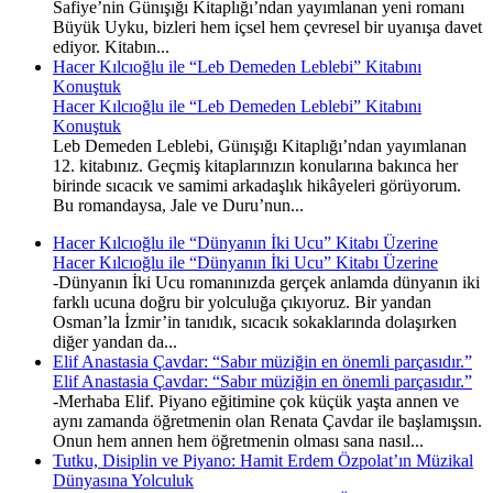
Safiye’nin Günışığı Kitaplığı’ndan yayımlanan yeni romanı
Büyük Uyku, bizleri hem içsel hem çevresel bir uyanışa davet
ediyor. Kitabın...
Hacer Kılcıoğlu ile “Leb Demeden Leblebi” Kitabını
Konuştuk
Hacer Kılcıoğlu ile “Leb Demeden Leblebi” Kitabını
Konuştuk
Leb Demeden Leblebi, Günışığı Kitaplığı’ndan yayımlanan
12. kitabınız. Geçmiş kitaplarınızın konularına bakınca her
birinde sıcacık ve samimi arkadaşlık hikâyeleri görüyorum.
Bu romandaysa, Jale ve Duru’nun...
Hacer Kılcıoğlu ile “Dünyanın İki Ucu” Kitabı Üzerine
Hacer Kılcıoğlu ile “Dünyanın İki Ucu” Kitabı Üzerine
-Dünyanın İki Ucu romanınızda gerçek anlamda dünyanın iki
farklı ucuna doğru bir yolculuğa çıkıyoruz. Bir yandan
Osman’la İzmir’in tanıdık, sıcacık sokaklarında dolaşırken
diğer yandan da...
Elif Anastasia Çavdar: “Sabır müziğin en önemli parçasıdır.”
Elif Anastasia Çavdar: “Sabır müziğin en önemli parçasıdır.”
-Merhaba Elif. Piyano eğitimine çok küçük yaşta annen ve
aynı zamanda öğretmenin olan Renata Çavdar ile başlamışsın.
Onun hem annen hem öğretmenin olması sana nasıl...
Tutku, Disiplin ve Piyano: Hamit Erdem Özpolat’ın Müzikal
Dünyasına Yolculuk