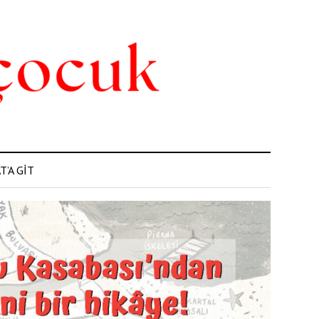
’A GİT