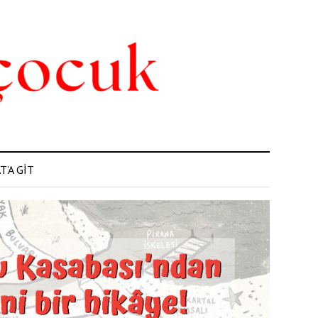
’A GİT