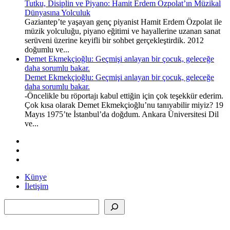
Tutku, Disiplin ve Piyano: Hamit Erdem Özpolat’ın Müzikal
Dünyasına Yolculuk
Gaziantep’te yaşayan genç piyanist Hamit Erdem Özpolat ile
müzik yolculuğu, piyano eğitimi ve hayallerine uzanan sanat
serüveni üzerine keyifli bir sohbet gerçekleştirdik. 2012
doğumlu ve...
Demet Ekmekçioğlu: Geçmişi anlayan bir çocuk, geleceğe
daha sorumlu bakar.
Demet Ekmekçioğlu: Geçmişi anlayan bir çocuk, geleceğe
daha sorumlu bakar.
-Öncelikle bu röportajı kabul ettiğin için çok teşekkür ederim.
Çok kısa olarak Demet Ekmekçioğlu’nu tanıyabilir miyiz? 19
Mayıs 1975’te İstanbul’da doğdum. Ankara Üniversitesi Dil
ve...
Künye
İletişim
Ara