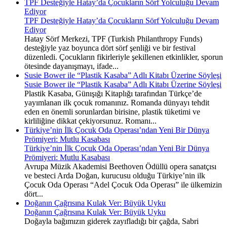
TPF Desteğiyle Hatay’da Çocukların Sörf Yolculuğu Devam
Ediyor
TPF Desteğiyle Hatay’da Çocukların Sörf Yolculuğu Devam
Ediyor
Hatay Sörf Merkezi, TPF (Turkish Philanthropy Funds)
desteğiyle yaz boyunca dört sörf şenliği ve bir festival
düzenledi. Çocukların fikirleriyle şekillenen etkinlikler, sporun
ötesinde dayanışmayı, ifade...
Susie Bower ile “Plastik Kasaba” Adlı Kitabı Üzerine Söyleşi
Susie Bower ile “Plastik Kasaba” Adlı Kitabı Üzerine Söyleşi
Plastik Kasaba, Günışığı Kitaplığı tarafından Türkçe’de
yayımlanan ilk çocuk romanınız. Romanda dünyayı tehdit
eden en önemli sorunlardan birisine, plastik tüketimi ve
kirliliğine dikkat çekiyorsunuz. Romanı...
Türkiye’nin İlk Çocuk Oda Operası’ndan Yeni Bir Dünya
Prömiyeri: Mutlu Kasabası
Türkiye’nin İlk Çocuk Oda Operası’ndan Yeni Bir Dünya
Prömiyeri: Mutlu Kasabası
Avrupa Müzik Akademisi Beethoven Ödüllü opera sanatçısı
ve besteci Arda Doğan, kurucusu olduğu Türkiye’nin ilk
Çocuk Oda Operası “Adel Çocuk Oda Operası” ile ülkemizin
dört...
Doğanın Çağrısına Kulak Ver: Büyük Uyku
Doğanın Çağrısına Kulak Ver: Büyük Uyku
Doğayla bağımızın giderek zayıfladığı bir çağda, Sabri