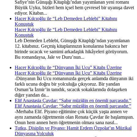
Safiye’nin Günışığı Kitaplığı’ndan yayımlanan yeni romanı
Büyük Uyku, bizleri hem içsel hem çevresel bir uyanışa davet
ediyor. Kitabın...
Hacer Kılcıoğlu ile “Leb Demeden Leblebi” Kitabını
Konuştuk
Hacer Kılcıoğlu ile “Leb Demeden Leblebi” Kitabını
Konuştuk
Leb Demeden Leblebi, Günışığı Kitaplığı’ndan yayımlanan
12. kitabınız. Geçmiş kitaplarınızın konularına bakınca her
birinde sıcacık ve samimi arkadaşlık hikâyeleri görüyorum.
Bu romandaysa, Jale ve Duru’nun...
Hacer Kılcıoğlu ile “Dünyanın İki Ucu” Kitabı Üzerine
Hacer Kılcıoğlu ile “Dünyanın İki Ucu” Kitabı Üzerine
-Dünyanın İki Ucu romanınızda gerçek anlamda dünyanın iki
farklı ucuna doğru bir yolculuğa çıkıyoruz. Bir yandan
Osman’la İzmir’in tanıdık, sıcacık sokaklarında dolaşırken
diğer yandan da...
Elif Anastasia Çavdar: “Sabır müziğin en önemli parçasıdır.”
Elif Anastasia Çavdar: “Sabır müziğin en önemli parçasıdır.”
-Merhaba Elif. Piyano eğitimine çok küçük yaşta annen ve
aynı zamanda öğretmenin olan Renata Çavdar ile başlamışsın.
Onun hem annen hem öğretmenin olması sana nasıl...
Tutku, Disiplin ve Piyano: Hamit Erdem Özpolat’ın Müzikal
Dünyasına Yolculuk