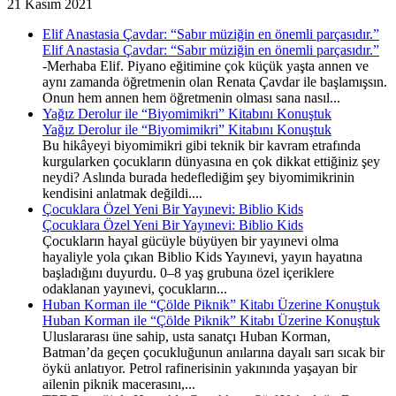
21 Kasım 2021
Elif Anastasia Çavdar: “Sabır müziğin en önemli parçasıdır.”
Elif Anastasia Çavdar: “Sabır müziğin en önemli parçasıdır.”
-Merhaba Elif. Piyano eğitimine çok küçük yaşta annen ve
aynı zamanda öğretmenin olan Renata Çavdar ile başlamışsın.
Onun hem annen hem öğretmenin olması sana nasıl...
Yağız Derolur ile “Biyomimikri” Kitabını Konuştuk
Yağız Derolur ile “Biyomimikri” Kitabını Konuştuk
Bu hikâyeyi biyomimikri gibi teknik bir kavram etrafında
kurgularken çocukların dünyasına en çok dikkat ettiğiniz şey
neydi? Aslında burada hedeflediğim şey biyomimikrinin
kendisini anlatmak değildi....
Çocuklara Özel Yeni Bir Yayınevi: Biblio Kids
Çocuklara Özel Yeni Bir Yayınevi: Biblio Kids
Çocukların hayal gücüyle büyüyen bir yayınevi olma
hayaliyle yola çıkan Biblio Kids Yayınevi, yayın hayatına
başladığını duyurdu. 0–8 yaş grubuna özel içeriklere
odaklanan yayınevi, çocukların...
Huban Korman ile “Çölde Piknik” Kitabı Üzerine Konuştuk
Huban Korman ile “Çölde Piknik” Kitabı Üzerine Konuştuk
Uluslararası üne sahip, usta sanatçı Huban Korman,
Batman’da geçen çocukluğunun anılarına dayalı sarı sıcak bir
öykü anlatıyor. Petrol rafinerisinin yakınında yaşayan bir
ailenin piknik macerasını,...