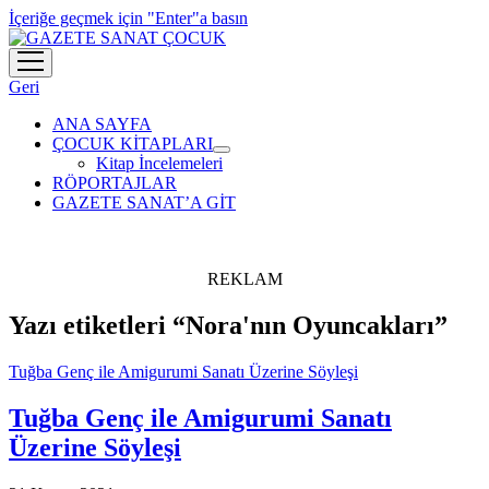
İçeriğe geçmek için "Enter"a basın
menüyü
aç
Geri
ANA SAYFA
ÇOCUK KİTAPLARI
menüyü
Kitap İncelemeleri
aç
RÖPORTAJLAR
GAZETE SANAT’A GİT
REKLAM
Yazı etiketleri “Nora'nın Oyuncakları”
Tuğba Genç ile Amigurumi Sanatı Üzerine Söyleşi
Tuğba Genç ile Amigurumi Sanatı
Üzerine Söyleşi