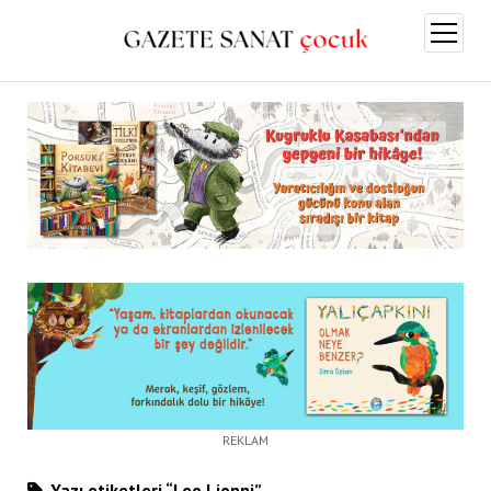
menüy
aç
REKLAM
Yazı etiketleri “Leo Lionni”