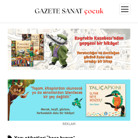
menüy
aç
REKLAM
Yazı etiketleri “koca burun”