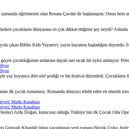
ı zamanda öğretmenin olan Renata Çavdar ile başlamışsın. Onun hem an
larken çocukların dünyasına en çok dikkat ettiğiniz şey neydi? Aslında
ola çıkan Biblio Kids Yayınevi, yayın hayatına başladığını duyurdu. 0–
çen çocukluğunun anılarına dayalı sarı sıcak bir öykü anlatıyor. Petrol 
diyor
diyor
yaz boyunca dört sörf şenliği ve bir festival düzenledi. Çocukların fiki
nan ilk çocuk romanınız. Romanda dünyayı tehdit eden en önemli sorunla
iyeri: Mutlu Kasabası
iyeri: Mutlu Kasabası
besteci Arda Doğan, kurucusu olduğu Türkiye’nin ilk Çocuk Oda Opera
nin Günışığı Kitaplığı’ndan yayımlanan yeni romanı Büyük Uyku, bizleri