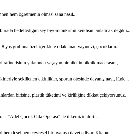
nen hem öğretmenin olması sana nasıl...
 burada hedeflediğim şey biyomimikrinin kendisini anlatmak değildi....
8 yaş grubuna özel içeriklere odaklanan yayınevi, çocukların...
rafinerisinin yakınında yaşayan bir ailenin piknik macerasını,...
rleriyle şekillenen etkinlikler, sporun ötesinde dayanışmayı, ifade...
rdan birisine, plastik tüketimi ve kirliliğine dikkat çekiyorsunuz.
sı “Adel Çocuk Oda Operası” ile ülkemizin dört...
 hem içsel hem çevresel bir uyanışa davet ediyor. Kitabın...