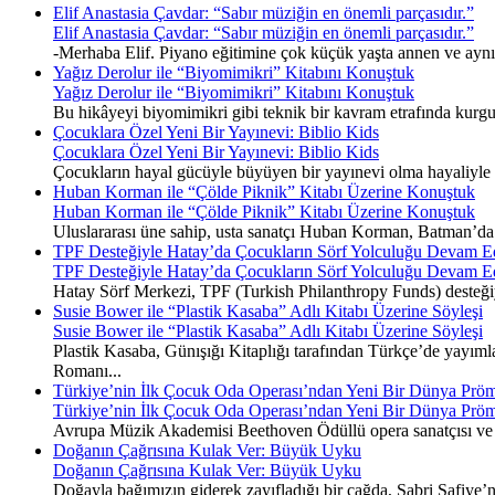
Elif Anastasia Çavdar: “Sabır müziğin en önemli parçasıdır.”
Elif Anastasia Çavdar: “Sabır müziğin en önemli parçasıdır.”
-Merhaba Elif. Piyano eğitimine çok küçük yaşta annen ve ayn
Yağız Derolur ile “Biyomimikri” Kitabını Konuştuk
Yağız Derolur ile “Biyomimikri” Kitabını Konuştuk
Bu hikâyeyi biyomimikri gibi teknik bir kavram etrafında kurgu
Çocuklara Özel Yeni Bir Yayınevi: Biblio Kids
Çocuklara Özel Yeni Bir Yayınevi: Biblio Kids
Çocukların hayal gücüyle büyüyen bir yayınevi olma hayaliyle y
Huban Korman ile “Çölde Piknik” Kitabı Üzerine Konuştuk
Huban Korman ile “Çölde Piknik” Kitabı Üzerine Konuştuk
Uluslararası üne sahip, usta sanatçı Huban Korman, Batman’da ge
TPF Desteğiyle Hatay’da Çocukların Sörf Yolculuğu Devam E
TPF Desteğiyle Hatay’da Çocukların Sörf Yolculuğu Devam E
Hatay Sörf Merkezi, TPF (Turkish Philanthropy Funds) desteğiyle 
Susie Bower ile “Plastik Kasaba” Adlı Kitabı Üzerine Söyleşi
Susie Bower ile “Plastik Kasaba” Adlı Kitabı Üzerine Söyleşi
Plastik Kasaba, Günışığı Kitaplığı tarafından Türkçe’de yayımla
Romanı...
Türkiye’nin İlk Çocuk Oda Operası’ndan Yeni Bir Dünya Pröm
Türkiye’nin İlk Çocuk Oda Operası’ndan Yeni Bir Dünya Pröm
Avrupa Müzik Akademisi Beethoven Ödüllü opera sanatçısı ve 
Doğanın Çağrısına Kulak Ver: Büyük Uyku
Doğanın Çağrısına Kulak Ver: Büyük Uyku
Doğayla bağımızın giderek zayıfladığı bir çağda, Sabri Safiye’