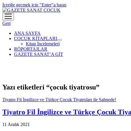
İçeriğe geçmek için "Enter"a basın
menüyü
aç
Geri
ANA SAYFA
ÇOCUK KİTAPLARI
menüyü
Kitap İncelemeleri
aç
RÖPORTAJLAR
GAZETE SANAT’A GİT
Yazı etiketleri “çocuk tiyatrosu”
Tiyatro Fil İngilizce ve Türkçe Çocuk Tiyatroları ile Sahnede!
Tiyatro Fil İngilizce ve Türkçe Çocuk Tiya
11 Aralık 2021