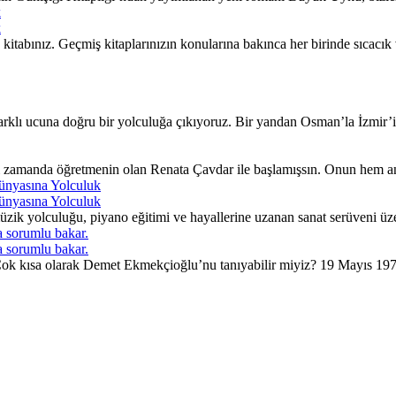
k
k
itabınız. Geçmiş kitaplarınızın konularına bakınca her birinde sıcacı
lı ucuna doğru bir yolculuğa çıkıyoruz. Bir yandan Osman’la İzmir’in 
ı zamanda öğretmenin olan Renata Çavdar ile başlamışsın. Onun hem an
ünyasına Yolculuk
ünyasına Yolculuk
ik yolculuğu, piyano eğitimi ve hayallerine uzanan sanat serüveni üzer
 sorumlu bakar.
 sorumlu bakar.
. Çok kısa olarak Demet Ekmekçioğlu’nu tanıyabilir miyiz? 19 Mayıs 197