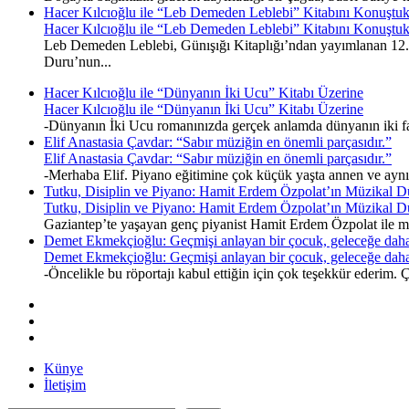
Hacer Kılcıoğlu ile “Leb Demeden Leblebi” Kitabını Konuştu
Hacer Kılcıoğlu ile “Leb Demeden Leblebi” Kitabını Konuştu
Leb Demeden Leblebi, Günışığı Kitaplığı’ndan yayımlanan 12. k
Duru’nun...
Hacer Kılcıoğlu ile “Dünyanın İki Ucu” Kitabı Üzerine
Hacer Kılcıoğlu ile “Dünyanın İki Ucu” Kitabı Üzerine
-Dünyanın İki Ucu romanınızda gerçek anlamda dünyanın iki fark
Elif Anastasia Çavdar: “Sabır müziğin en önemli parçasıdır.”
Elif Anastasia Çavdar: “Sabır müziğin en önemli parçasıdır.”
-Merhaba Elif. Piyano eğitimine çok küçük yaşta annen ve ayn
Tutku, Disiplin ve Piyano: Hamit Erdem Özpolat’ın Müzikal D
Tutku, Disiplin ve Piyano: Hamit Erdem Özpolat’ın Müzikal D
Gaziantep’te yaşayan genç piyanist Hamit Erdem Özpolat ile müz
Demet Ekmekçioğlu: Geçmişi anlayan bir çocuk, geleceğe daha
Demet Ekmekçioğlu: Geçmişi anlayan bir çocuk, geleceğe daha
-Öncelikle bu röportajı kabul ettiğin için çok teşekkür ederim
Künye
İletişim