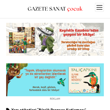
menüy
aç
REKLAM
Yazı etiketleri “Büyük Prenses Kutlaması”