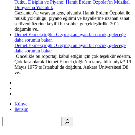
Tutku, Disiplin ve Piyano: Hamit Erdem Özpolat’ın Müzikal
Dünyasına Yolculuk
Gaziantep’te yaşayan genç piyanist Hamit Erdem Özpolat ile
müzik yolculuğu, piyano eğitimi ve hayallerine uzanan sanat
serüveni üzerine keyifli bir sohbet gerçekleştirdik. 2012
doğumlu ve...
Demet Ekmekçioğlu: Geçmişi anlayan bir çocuk, geleceğe
daha sorumlu bakar.
Demet Ekmekçioğlu: Geçmişi anlayan bir çocuk, geleceğe
daha sorumlu bakar.
-Öncelikle bu röportajı kabul ettiğin için çok teşekkür ederim.
Çok kısa olarak Demet Ekmekçioğlu’nu tanıyabilir miyiz? 19
Mayıs 1975’te İstanbul’da doğdum. Ankara Üniversitesi Dil
ve...
Künye
İletişim
Ara