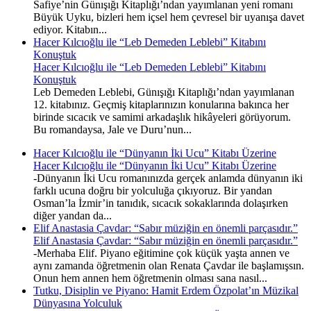
Safiye’nin Günışığı Kitaplığı’ndan yayımlanan yeni romanı
Büyük Uyku, bizleri hem içsel hem çevresel bir uyanışa davet
ediyor. Kitabın...
Hacer Kılcıoğlu ile “Leb Demeden Leblebi” Kitabını
Konuştuk
Hacer Kılcıoğlu ile “Leb Demeden Leblebi” Kitabını
Konuştuk
Leb Demeden Leblebi, Günışığı Kitaplığı’ndan yayımlanan
12. kitabınız. Geçmiş kitaplarınızın konularına bakınca her
birinde sıcacık ve samimi arkadaşlık hikâyeleri görüyorum.
Bu romandaysa, Jale ve Duru’nun...
Hacer Kılcıoğlu ile “Dünyanın İki Ucu” Kitabı Üzerine
Hacer Kılcıoğlu ile “Dünyanın İki Ucu” Kitabı Üzerine
-Dünyanın İki Ucu romanınızda gerçek anlamda dünyanın iki
farklı ucuna doğru bir yolculuğa çıkıyoruz. Bir yandan
Osman’la İzmir’in tanıdık, sıcacık sokaklarında dolaşırken
diğer yandan da...
Elif Anastasia Çavdar: “Sabır müziğin en önemli parçasıdır.”
Elif Anastasia Çavdar: “Sabır müziğin en önemli parçasıdır.”
-Merhaba Elif. Piyano eğitimine çok küçük yaşta annen ve
aynı zamanda öğretmenin olan Renata Çavdar ile başlamışsın.
Onun hem annen hem öğretmenin olması sana nasıl...
Tutku, Disiplin ve Piyano: Hamit Erdem Özpolat’ın Müzikal
Dünyasına Yolculuk