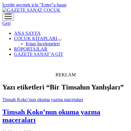
İçeriğe geçmek için "Enter"a basın
menüyü
aç
Geri
ANA SAYFA
ÇOCUK KİTAPLARI
menüyü
Kitap İncelemeleri
aç
RÖPORTAJLAR
GAZETE SANAT’A GİT
REKLAM
Yazı etiketleri “Bir Timsahın Yanlışları”
Timsah Koko’nun okuma yazma maceraları
Timsah Koko’nun okuma yazma
maceraları