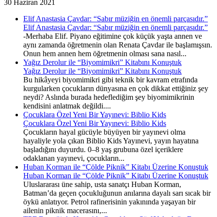
30 Haziran 2021
Elif Anastasia Çavdar: “Sabır müziğin en önemli parçasıdır.”
Elif Anastasia Çavdar: “Sabır müziğin en önemli parçasıdır.”
-Merhaba Elif. Piyano eğitimine çok küçük yaşta annen ve
aynı zamanda öğretmenin olan Renata Çavdar ile başlamışsın.
Onun hem annen hem öğretmenin olması sana nasıl...
Yağız Derolur ile “Biyomimikri” Kitabını Konuştuk
Yağız Derolur ile “Biyomimikri” Kitabını Konuştuk
Bu hikâyeyi biyomimikri gibi teknik bir kavram etrafında
kurgularken çocukların dünyasına en çok dikkat ettiğiniz şey
neydi? Aslında burada hedeflediğim şey biyomimikrinin
kendisini anlatmak değildi....
Çocuklara Özel Yeni Bir Yayınevi: Biblio Kids
Çocuklara Özel Yeni Bir Yayınevi: Biblio Kids
Çocukların hayal gücüyle büyüyen bir yayınevi olma
hayaliyle yola çıkan Biblio Kids Yayınevi, yayın hayatına
başladığını duyurdu. 0–8 yaş grubuna özel içeriklere
odaklanan yayınevi, çocukların...
Huban Korman ile “Çölde Piknik” Kitabı Üzerine Konuştuk
Huban Korman ile “Çölde Piknik” Kitabı Üzerine Konuştuk
Uluslararası üne sahip, usta sanatçı Huban Korman,
Batman’da geçen çocukluğunun anılarına dayalı sarı sıcak bir
öykü anlatıyor. Petrol rafinerisinin yakınında yaşayan bir
ailenin piknik macerasını,...