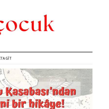
’A GİT