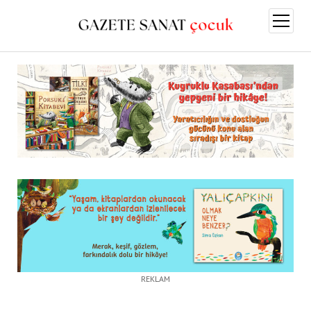
menüy
aç
REKLAM