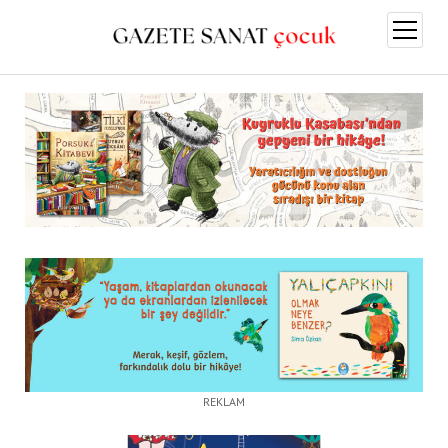
menüy
aç
REKLAM