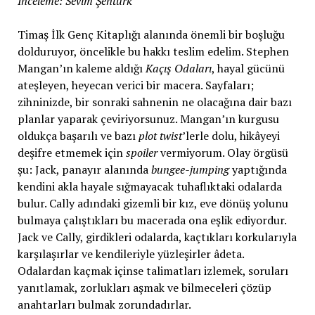
İnceleme: Sevim Şentürk
Timaş İlk Genç Kitaplığı alanında önemli bir boşluğu
dolduruyor, öncelikle bu hakkı teslim edelim. Stephen
Mangan’ın kaleme aldığı
Kaçış Odaları
, hayal gücünü
ateşleyen, heyecan verici bir macera. Sayfaları;
zihninizde, bir sonraki sahnenin ne olacağına dair bazı
planlar yaparak çeviriyorsunuz. Mangan’ın kurgusu
oldukça başarılı ve bazı
plot twist
’lerle dolu, hikâyeyi
deşifre etmemek için
spoiler
vermiyorum. Olay örgüsü
şu: Jack, panayır alanında
bungee-jumping
yaptığında
kendini akla hayale sığmayacak tuhaflıktaki odalarda
bulur. Cally adındaki gizemli bir kız, eve dönüş yolunu
bulmaya çalıştıkları bu macerada ona eşlik ediyordur.
Jack ve Cally, girdikleri odalarda, kaçtıkları korkularıyla
karşılaşırlar ve kendileriyle yüzleşirler âdeta.
Odalardan kaçmak içinse talimatları izlemek, soruları
yanıtlamak, zorlukları aşmak ve bilmeceleri çözüp
anahtarları bulmak zorundadırlar.