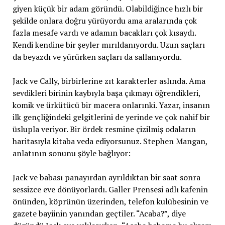
giyen küçük bir adam göründü. Olabildiğince hızlı bir
şekilde onlara doğru yürüyordu ama aralarında çok
fazla mesafe vardı ve adamın bacakları çok kısaydı.
Kendi kendine bir şeyler mırıldanıyordu. Uzun saçları
da beyazdı ve yürürken saçları da sallanıyordu.
Jack ve Cally, birbirlerine zıt karakterler aslında. Ama
sevdikleri birinin kaybıyla başa çıkmayı öğrendikleri,
komik ve ürkütücü bir macera onlarınki. Yazar, insanın
ilk gençliğindeki gelgitlerini de yerinde ve çok nahif bir
üslupla veriyor. Bir ördek resmine çizilmiş odaların
haritasıyla kitaba veda ediyorsunuz. Stephen Mangan,
anlatının sonunu şöyle bağlıyor:
Jack ve babası panayırdan ayrıldıktan bir saat sonra
sessizce eve dönüyorlardı. Galler Prensesi adlı kafenin
önünden, köprünün üzerinden, telefon kulübesinin ve
gazete bayiinin yanından geçtiler. “Acaba?”, diye