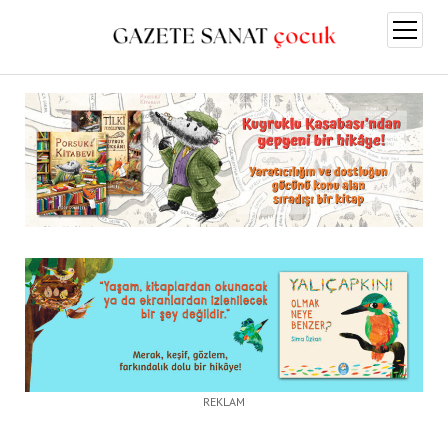
menüy
aç
REKLAM