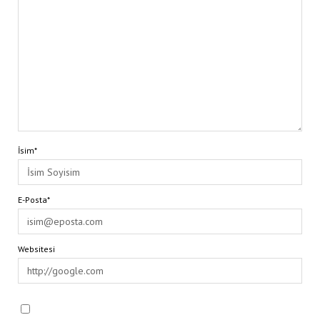
İsim*
E-Posta*
Websitesi